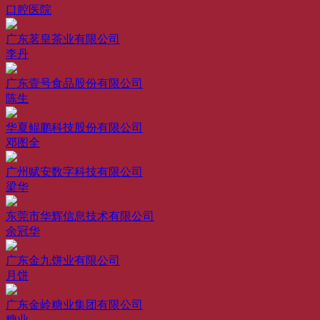
口腔医院
广东茗皇茶业有限公司
李丹
广东壹号食品股份有限公司
陈生
华夏鲲鹏科技股份有限公司
邓图全
广州赋安数字科技有限公司
梁华
东莞市华辉信息技术有限公司
余冠华
广东金九饼业有限公司
月饼
广东金岭糖业集团有限公司
糖业