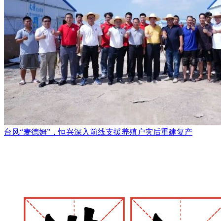
台风“麦德姆”，恒兴深入前线支援养殖户灾后重建复产