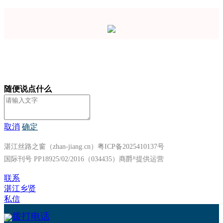
随便说点什么
取消
确定
湛江丝路之窗（zhan-jiang.cn）粤ICP备2025410137号
国际刊号 PP18925/02/2016（034435）
商爵ᴿ提供运营
联系
湛江乡贤
私信
拨打电话