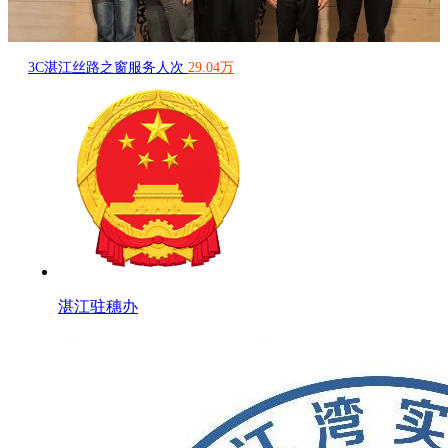
3C湛江丝路之窗服务人次
29.04万
湛江驻穗办