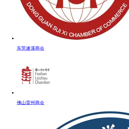
东莞遂溪商会
佛山雷州商会