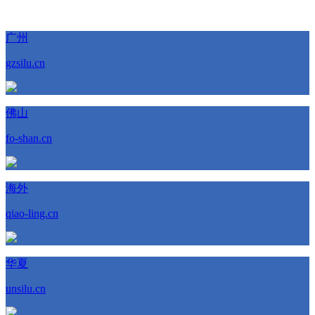
广州
gzsilu.cn
佛山
fo-shan.cn
海外
qiao-ling.cn
华夏
unsilu.cn