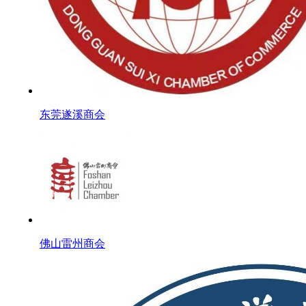
东莞遂溪商会
佛山雷州商会