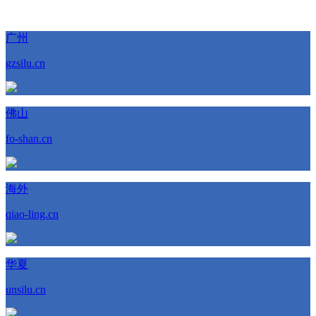
广州
gzsilu.cn
佛山
fo-shan.cn
海外
qiao-ling.cn
华夏
unsilu.cn